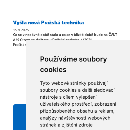
Vyšla nová Pražská technika
15.9.2025
Co se v nedávné době stalo a co se v blízké době bude na ČVUT
dít? O tom se dočtete v Pražské technice 4/2025.
Pročíst si ji můžete
ZDE
.
Používáme soubory
Share
cookies
Tyto webové stránky používají
soubory cookies a další sledovací
nástroje s cílem vylepšení
uživatelského prostředí, zobrazení
přizpůsobeného obsahu a reklam,
analýzy návštěvnosti webových
Zůstaňte v kontaktu s
stránek a zjištění zdroje
ČVUT Alumni