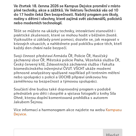
Ve čtvrtek 18. června 2026 se Kampus Dejvice promění v místo
plné techniky, akce a zážitků. Ve Vektoru Technická vás od 10
do 17 hodin čeká Den bezpečnosti. Nabitý program pro školy,
rodiny s dětmi i všechny, které zajímá svět záchranářů, policistů
nebo moderních technologií.
Těšit se můžete na ukázky techniky, interaktivní stanoviště i
praktické zkušenosti, které se mohou hodit v běžném životě.
Vyzkoušíte si základy první pomoci, dozvíte se, jak reagovat v
krizových situacích, a nahlédnete pod pokličku práce těch, kteří
každý den chrání naše bezpečí.
Svoji činnost představí Armáda ČR, Policie ČR, Hasičský
záchranný sbor ČR, Městská policie Praha, Vězeňská služba ČR,
Český červený kříž, Zdravotnická záchranná služba i Fakulta
biomedicínského inženýrství ČVUT. VŠCHT ukáže moderní
přenosné analyzátory využívané například při terénním měření
nebo spolupráci s policií a ÚOCHB připraví únikovou hru
zaměřenou na bezpečnost a týmovou spolupráci.
Součástí dne budou také doprovodný program v podobě
přednášek pro děti i dospělé a výstava fotografií z knihy Síla
Ohně, kterou doplní komentovaná prohlídka s autorem
Jakubem Šejnou.
Více informací a harmonogram akce najdete na webu
Kampusu
Dejvice
.
Hledat