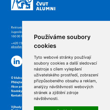
Rektorát ČVUT v Praze
Jugoslávských partyzánů 1580/3
Používáme soubory
160 00 Praha 6
+420 737 628 668
cookies
absolvent@cvut.cz
Tyto webové stránky používají
soubory cookies a další sledovací
nástroje s cílem vylepšení
uživatelského prostředí, zobrazení
O klubu Alumni ČVUT
přizpůsobeného obsahu a reklam,
Přidejte se k nám
analýzy návštěvnosti webových
Akce pro členy
Novinky
stránek a zjištění zdroje
Kontakt
návštěvnosti.
Výhody členství